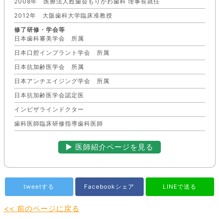
2008年 医療法人甦歯会もりかわ歯科 理事長就任
2012年 大阪歯科大学臨床准教授
修了研修・学会等
日本歯科審美学会 所属
日本口腔インプラント学会 所属
日本抗加齢医学会 所属
日本アンチエイジング学会 所属
日本抗加齢医学会認定医
インビザラインドクター
歯科医師臨床研修指導歯科医師
▶︎ 医師紹介ページを見る
tweetする
Facebookシェア
LINEで送る
<< 前のページに戻る