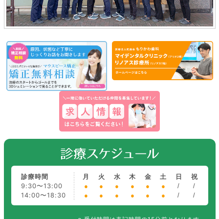
診療時間
月
火
水
木
金
土
日
祝
9:30〜13:00
●
●
●
●
●
●
/
/
14:00〜18:30
●
●
●
●
●
●
/
/