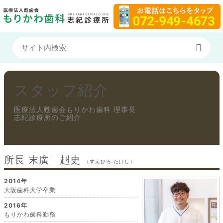
スタッフ紹介
医療法人甦歯会もりかわ歯科 理事長
志紀診療所のご紹介
所長 末廣 赳史
（すえひろ たけし）
2014年
大阪歯科大学卒業
2016年
もりかわ歯科勤務