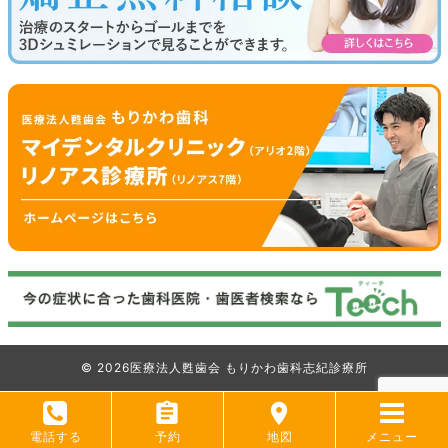
©
2026
医療法人甦歯会 もりかわ歯科志紀診療所
電話する
予約
地図
メニュー