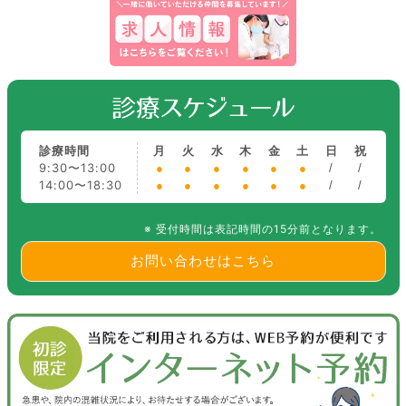
診療時間
月
火
水
木
金
土
日
祝
9:30〜13:00
●
●
●
●
●
●
/
/
14:00〜18:30
●
●
●
●
●
●
/
/
※ 受付時間は表記時間の15分前となります。
お問い合わせはこちら