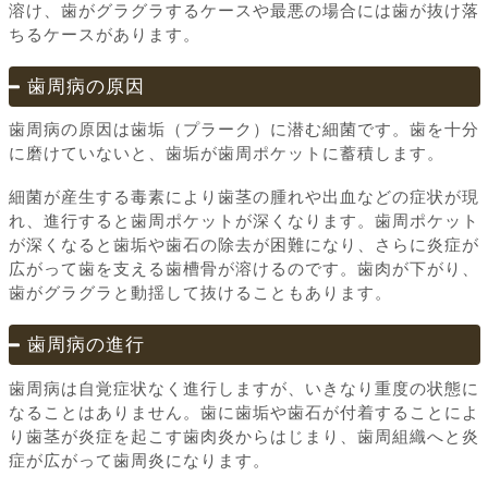
溶け、歯がグラグラするケースや最悪の場合には歯が抜け落
ちるケースがあります。
歯周病の原因
歯周病の原因は歯垢（プラーク）に潜む細菌です。歯を十分
に磨けていないと、歯垢が歯周ポケットに蓄積します。
細菌が産生する毒素により歯茎の腫れや出血などの症状が現
れ、進行すると歯周ポケットが深くなります。歯周ポケット
が深くなると歯垢や歯石の除去が困難になり、さらに炎症が
広がって歯を支える歯槽骨が溶けるのです。歯肉が下がり、
歯がグラグラと動揺して抜けることもあります。
歯周病の進行
歯周病は自覚症状なく進行しますが、いきなり重度の状態に
なることはありません。歯に歯垢や歯石が付着することによ
り歯茎が炎症を起こす歯肉炎からはじまり、歯周組織へと炎
症が広がって歯周炎になります。