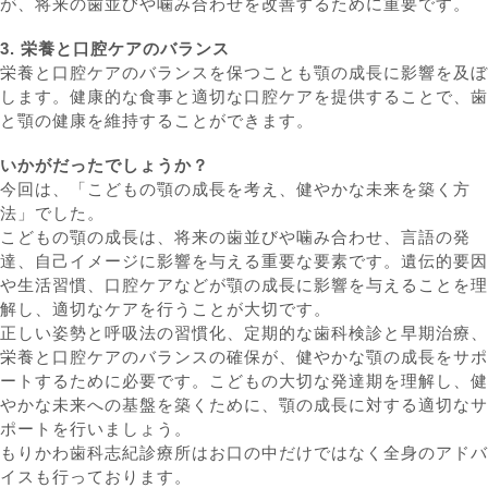
が、将来の歯並びや噛み合わせを改善するために重要です。
3. 栄養と口腔ケアのバランス
栄養と口腔ケアのバランスを保つことも顎の成長に影響を及ぼ
します。健康的な食事と適切な口腔ケアを提供することで、歯
と顎の健康を維持することができます。
いかがだったでしょうか？
今回は、「こどもの顎の成長を考え、健やかな未来を築く方
法」でした。
こどもの顎の成長は、将来の歯並びや噛み合わせ、言語の発
達、自己イメージに影響を与える重要な要素です。遺伝的要因
や生活習慣、口腔ケアなどが顎の成長に影響を与えることを理
解し、適切なケアを行うことが大切です。
正しい姿勢と呼吸法の習慣化、定期的な歯科検診と早期治療、
栄養と口腔ケアのバランスの確保が、健やかな顎の成長をサポ
ートするために必要です。こどもの大切な発達期を理解し、健
やかな未来への基盤を築くために、顎の成長に対する適切なサ
ポートを行いましょう。
もりかわ歯科志紀診療所はお口の中だけではなく全身のアドバ
イスも行っております。