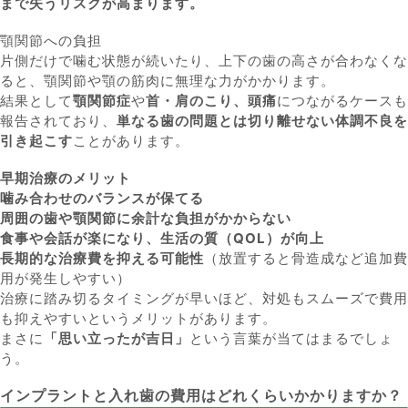
まで失うリスクが高まります。
顎関節への負担
片側だけで噛む状態が続いたり、上下の歯の高さが合わなくな
ると、顎関節や顎の筋肉に無理な力がかかります。
結果として
顎関節症
や
首・肩のこり、頭痛
につながるケースも
報告されており、
単なる歯の問題とは切り離せない体調不良を
引き起こす
ことがあります。
早期治療のメリット
噛み合わせのバランスが保てる
周囲の歯や顎関節に余計な負担がかからない
食事や会話が楽になり、生活の質（QOL）が向上
長期的な治療費を抑える可能性
（放置すると骨造成など追加費
用が発生しやすい）
治療に踏み切るタイミングが早いほど、対処もスムーズで費用
も抑えやすいというメリットがあります。
まさに
「思い立ったが吉日」
という言葉が当てはまるでしょ
う。
インプラントと入れ歯の費用はどれくらいかかりますか？