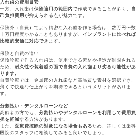
入れ歯の費用目安
一方、入れ歯は
保険適用の範囲内
で作成できることが多く、
自
己負担費用が抑えられる
点が魅力です。
保険外（自費）でより精密な入れ歯を作る場合は、数万円〜数
十万円程度かかることもありますが、
インプラントに比べれば
比較的安価に対応できます。
保険と自費の違い
保険診療で作る入れ歯は、使用できる素材や構造が制限される
ため、
耐久性や装着感の面で自費の入れ歯より劣る可能性があ
ります。
自費診療では、金属床の入れ歯など高品質な素材を選択でき、
薄くて快適な仕上がりを期待できるというメリットがありま
す。
分割払い・デンタルローンなど
高齢者の方でも、
分割払いやデンタルローンを利用して費用負
担を軽減する
方法があります。
また、
医療費控除の対象になる場合もある
ため、詳しくは歯科
医院のスタッフに相談してみると良いでしょう。