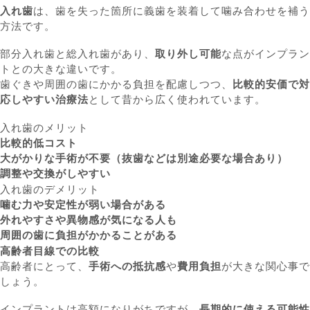
入れ歯
は、歯を失った箇所に義歯を装着して噛み合わせを補う
方法です。
部分入れ歯と総入れ歯があり、
取り外し可能
な点がインプラン
トとの大きな違いです。
歯ぐきや周囲の歯にかかる負担を配慮しつつ、
比較的安価で対
応しやすい治療法
として昔から広く使われています。
入れ歯のメリット
比較的低コスト
大がかりな手術が不要（抜歯などは別途必要な場合あり）
調整や交換がしやすい
入れ歯のデメリット
噛む力や安定性が弱い場合がある
外れやすさや異物感が気になる人も
周囲の歯に負担がかかることがある
高齢者目線での比較
高齢者にとって、
手術への抵抗感
や
費用負担
が大きな関心事で
しょう。
インプラントは高額になりがちですが、
長期的に使える可能性