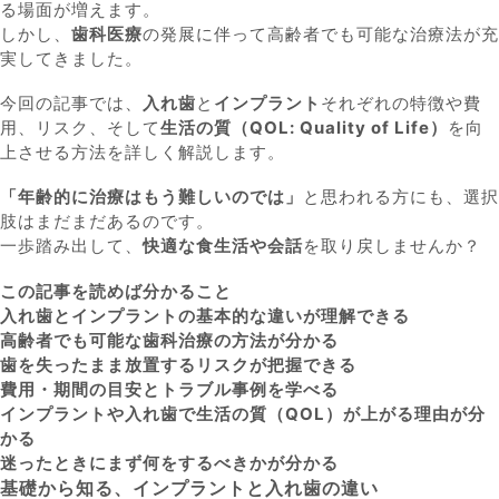
る場面が増えます。
しかし、
歯科医療
の発展に伴って高齢者でも可能な治療法が充
実してきました。
今回の記事では、
入れ歯
と
インプラント
それぞれの特徴や費
用、リスク、そして
生活の質（QOL: Quality of Life）
を向
上させる方法を詳しく解説します。
「年齢的に治療はもう難しいのでは」
と思われる方にも、選択
肢はまだまだあるのです。
一歩踏み出して、
快適な食生活や会話
を取り戻しませんか？
この記事を読めば分かること
入れ歯とインプラントの基本的な違いが理解できる
高齢者でも可能な歯科治療の方法が分かる
歯を失ったまま放置するリスクが把握できる
費用・期間の目安とトラブル事例を学べる
インプラントや入れ歯で生活の質（QOL）が上がる理由が分
かる
迷ったときにまず何をするべきかが分かる
基礎から知る、インプラントと入れ歯の違い