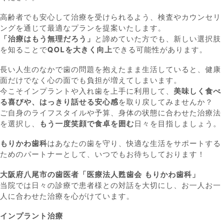
高齢者でも安心して治療を受けられるよう、検査やカウンセリ
ングを通じて最適なプランを提案いたします。
「治療はもう無理だろう」
と諦めていた方でも、新しい選択肢
を知ることで
QOLを大きく向上
できる可能性があります。
長い人生のなかで歯の問題を抱えたまま生活していると、健康
面だけでなく心の面でも負担が増えてしまいます。
今こそインプラントや入れ歯を上手に利用して、
美味しく食べ
る喜びや、はっきり話せる安心感
を取り戻してみませんか？
ご自身のライフスタイルや予算、身体の状態に合わせた治療法
を選択し、
もう一度笑顔で食卓を囲む
日々を目指しましょう。
もりかわ歯科
はあなたの歯を守り、快適な生活をサポートする
ためのパートナーとして、いつでもお待ちしております！
大阪府八尾市の歯医者「医療法人甦歯会 もりかわ歯科」
当院では日々の診療で患者様との対話を大切にし、お一人お一
人に合わせた治療を心がけています。
インプラント治療