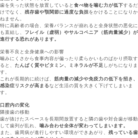
歯を失った状態を放置していると
食べ物を噛む力が低下
するだ
けでなく、
残存歯や顎関節に過度な負担
をかけることになりか
ねません。
特に高齢者の場合、栄養バランスが崩れると全身状態の悪化に
も直結し、
フレイル（虚弱）やサルコペニア（筋肉量減少）が
進行する恐れがあります。
栄養不良と全身健康への影響
噛みにくさから食事内容が偏ったり柔らかいものばかり摂取す
ると、
たんぱく質やビタミン、ミネラルが不足
しがちになりま
す。
これが長期的に続けば、
筋肉量の減少や免疫力の低下を招き、
感染症リスクが高まる
など生活の質を大きく下げてしまいま
す。
口腔内の変化
隣接歯の移動
歯が抜けたスペースを長期間放置すると隣の歯や対合歯が移動
して歯列が乱れ、
噛み合わせ全体が変わってしまいます。
また、歯周病が進行しやすい環境ができあがり、
残っている歯