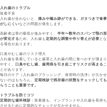
入れ歯のトラブル
装着不良
入れ歯が合わないと、
痛みや噛み跡ができる、ガタつきで食事
がしにくい
などの問題が発生します。
高齢者は骨の吸収が進みやすく、
半年〜数年のスパンで顎の形
が変化する
ため、入れ歯も
定期的な調整や作り替えが必要
とな
る場合があります。
口臭やむし歯のリスク増大
入れ歯を装着していると歯茎と入れ歯の間に食べかすが溜まり
やすく、
口臭やむし歯、歯周病を引き起こすリスクが高まる
こ
とがあります。
毎日のケア（入れ歯のブラッシング、保管時の洗浄）が欠かせ
ないのはもちろん、
定期検診で残存歯の状態をチェックしても
らうことも重要です。
トラブルを防ぐコツ
定期的な歯科検診
：装着後も、インプラントや入れ歯を長持ち
させるために定期的なチェックが欠かせません。