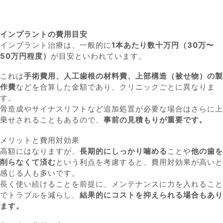
インプラントの費用目安
インプラント治療は、一般的に
1本あたり数十万円（30万〜
50万円程度）
が目安といわれています。
これは
手術費用、人工歯根の材料費、上部構造（被せ物）の製
作費
などを合算した金額であり、クリニックごとに異なりま
す。
骨造成やサイナスリフトなど追加処置が必要な場合はさらに上
乗せされることもあるので、
事前の見積もりが重要です。
メリットと費用対効果
高額にはなりますが、
長期的にしっかり噛める
ことや
他の歯を
削らなくて済む
という利点を考慮すると、費用対効果が高いと
感じる人も多いです。
長く使い続けることを前提に、メンテナンスに力を入れること
でトラブルを減らし、
結果的にコストを抑えられる場合もあり
ます。