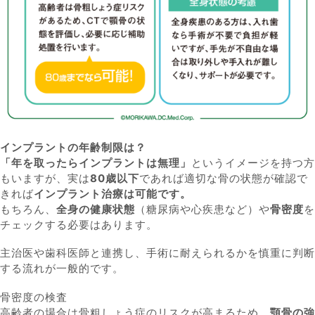
インプラントの年齢制限は？
「年を取ったらインプラントは無理」
というイメージを持つ方
もいますが、実は
80歳以下
であれば適切な骨の状態が確認で
きれば
インプラント治療は可能です。
もちろん、
全身の健康状態
（糖尿病や心疾患など）や
骨密度
を
チェックする必要はあります。
主治医や歯科医師と連携し、手術に耐えられるかを慎重に判断
する流れが一般的です。
骨密度の検査
高齢者の場合は骨粗しょう症のリスクが高まるため、
顎骨の強