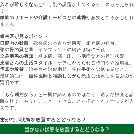
入れが難しくなる
という別の課題が出てくるケースも考えられ
ます。
家族のサポートや介護サービスとの連携
が必要となるかもしれ
ません。
歯科医が見るポイント
口腔内の状態
：残存歯の本数や健康度、歯周病の有無。
顎の骨の質と量
：インプラントの場合は特に重視。
全身疾患の有無
：糖尿病、高血圧、心臓病などの管理状況。
患者さんの生活スタイル
：ケアにかけられる時間や介護環境。
予算や希望
：治療費や治療期間、外科手術への抵抗感など。
最終的には、
歯科医師と相談しながら
最適な治療法を選ぶのが
賢明です。
「もう歳だから」
と一概に諦めるのではなく、適切な検査と診
断を経て、やりたいこと・できることを把握するステップが大
切です。
歯がない状態を放置するとどうなる？