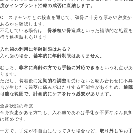
度がインプラント治療の成否に直結します。
CT スキャンなどの検査を通じて、顎骨に十分な厚みや密度が
あるかを確認します。
不足している場合は、
骨移植
や
骨造成
といった補助的な処置を
行う選択肢もあります。
入れ歯の利用に年齢制限はある？
入れ歯の場合、
基本的に年齢制限はありません。
むしろ、
非常に高齢の方でも手軽に対応できる
という利点があ
ります。
ただし、装着後に
定期的な調整
を受けないと噛み合わせに不具
合が生じたり歯茎に痛みが出たりする可能性があるため、
通院
可能な範囲で、計画的にケアを行う必要があります。
全身状態の考慮
全身疾患がある方でも、入れ歯であれば手術が不要なぶん負担
は軽めです。
一方で、手先が不自由になってきた場合など、
取り外しやお手