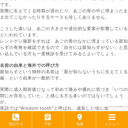
です。
実際に生えてくる時期が遅れたり、あごの骨の中に埋まったま
ま出てこなかったりするケースも珍しくありません。
こうした違いは、あごの大きさや遺伝的な要素が影響している
といわれています。
レントゲン撮影をすれば、あごの骨のなかに埋まっている親知
らずの有無を確認できるので
「自分には親知らずがない」
と思
い込んでいる方も一度検診を受けてみるとよいでしょう。
名前の由来と海外での呼び方
親知らずという独特の名前は
「親が知らないうちに生えてくる
歯」
という由来が一般的です。
実際に成人期前後になって初めて痛みや腫れに気づき
「いつの
間にか存在していた」
と感じる方も多いのではないでしょう
か。
英語では“Wisdom tooth”と呼ばれ、成長した頃に生える歯と
いうイメージが含まれています。
電話する
予約
地図
メニュー
日本語と英語では呼び方が異なるものの、多くの国で
「遅い時