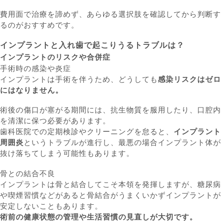
費用面で治療を諦めず、あらゆる選択肢を確認してから判断す
るのがおすすめです。
インプラントと入れ歯で起こりうるトラブルは？
インプラントのリスクや合併症
手術時の感染や炎症
インプラントは手術を伴うため、どうしても
感染リスクはゼロ
にはなりません。
術後の傷口が塞がる期間には、抗生物質を服用したり、口腔内
を清潔に保つ必要があります。
歯科医院での定期検診やクリーニングを怠ると、
インプラント
周囲炎
というトラブルが進行し、最悪の場合インプラント体が
抜け落ちてしまう可能性もあります。
骨との結合不良
インプラントは骨と結合してこそ本領を発揮しますが、糖尿病
や喫煙習慣などがあると骨結合がうまくいかずインプラントが
安定しないこともあります。
術前の健康状態の管理や生活習慣の見直しが大切です。