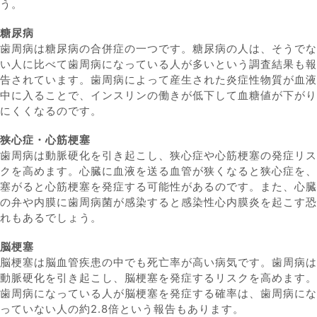
う。
糖尿病
歯周病は糖尿病の合併症の一つです。糖尿病の人は、そうでな
い人に比べて歯周病になっている人が多いという調査結果も報
告されています。歯周病によって産生された炎症性物質が血液
中に入ることで、インスリンの働きが低下して血糖値が下がり
にくくなるのです。
狭心症・心筋梗塞
歯周病は動脈硬化を引き起こし、狭心症や心筋梗塞の発症リス
クを高めます。心臓に血液を送る血管が狭くなると狭心症を、
塞がると心筋梗塞を発症する可能性があるのです。また、心臓
の弁や内膜に歯周病菌が感染すると感染性心内膜炎を起こす恐
れもあるでしょう。
脳梗塞
脳梗塞は脳血管疾患の中でも死亡率が高い病気です。歯周病は
動脈硬化を引き起こし、脳梗塞を発症するリスクを高めます。
歯周病になっている人が脳梗塞を発症する確率は、歯周病にな
っていない人の約2.8倍という報告もあります。