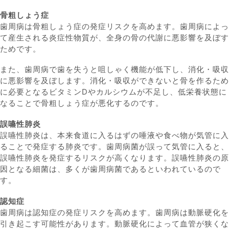
骨粗しょう症
歯周病は骨粗しょう症の発症リスクを高めます。歯周病によっ
て産生される炎症性物質が、全身の骨の代謝に悪影響を及ぼす
ためです。
また、歯周病で歯を失うと咀しゃく機能が低下し、消化・吸収
に悪影響を及ぼします。消化・吸収ができないと骨を作るため
に必要となるビタミンDやカルシウムが不足し、低栄養状態に
なることで骨粗しょう症が悪化するのです。
誤嚥性肺炎
誤嚥性肺炎は、本来食道に入るはずの唾液や食べ物が気管に入
ることで発症する肺炎です。歯周病菌が誤って気管に入ると、
誤嚥性肺炎を発症するリスクが高くなります。誤嚥性肺炎の原
因となる細菌は、多くが歯周病菌であるといわれているので
す。
認知症
歯周病は認知症の発症リスクを高めます。歯周病は動脈硬化を
引き起こす可能性があります。動脈硬化によって血管が狭くな